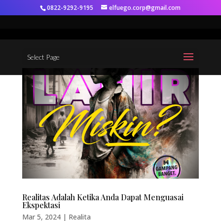
0822-9292-9195
elfuego.corp@gmail.com
Select Page
Realitas Adalah Ketika Anda Dapat Menguasai
Ekspektasi
Mar 5, 2024
|
Realita